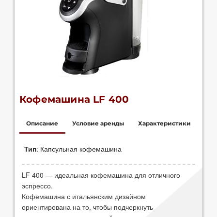
Кофемашина LF 400
Описание
Условие аренды
Характеристики
Цена 0 руб./мес
Кофемашина-автомат, две запрограммированные
Тип
: Капсульная кофемашина
при покупке
от 96 капсул/мес
кнопки для налива кофе (эспрессо, американо)
- Резервуар для воды 1,2 литра.
Для офиса, Для дома, Для салона
LF 400 — идеальная кофемашина для отличного
- Накопитель для отработанных капсул рассчитан на
эспрессо.
8 чашек.
Кофемашина с итальянским дизайном
- Регулировка высоты подставки для чашки.
ориентирована на то, чтобы подчеркнуть
- Электропитание 220-240в. 50гц.