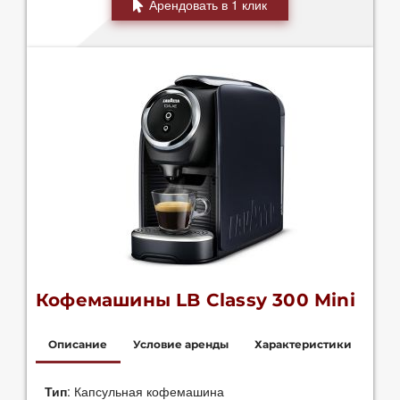
Арендовать в 1 клик
Кофемашины LB Classy 300 Mini
Описание
Условие аренды
Характеристики
Цена 0 руб./мес
Ширина: 165 мм
Тип
: Капсульная кофемашина
при покупке
от 50 капсул/мес