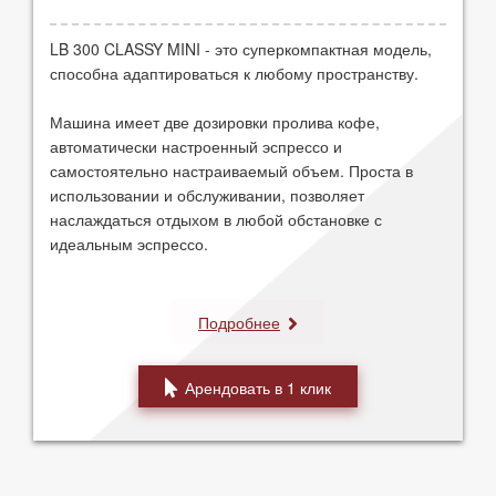
Высота: 365 мм
Глубина: 295 мм
Для салона, Для дома, Для выставки, Для
LB 300 CLASSY MINI - это суперкомпактная модель,
Вес: 4,4 кг
офиса
способна адаптироваться к любому пространству.
Время запуска машины: 28 сек
Емкость резервуара для воды: 0,7 л
Машина имеет две дозировки пролива кофе,
Регулируемая по высоте решетка для чашки
автоматически настроенный эспрессо и
Работает только с капсулами Lavazza Blue
самостоятельно настраиваемый объем. Проста в
Полуавтоматический выброс использованных капсул
использовании и обслуживании, позволяет
Емкость контейнера для использованных капсул: 5
наслаждаться отдыхом в любой обстановке с
идеальным эспрессо.
Подробнее
Арендовать в 1 клик