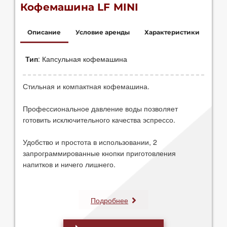
Кофемашина LF MINI
Описание
Условие аренды
Характеристики
Цена 0 руб./мес
Кофемашина автомат.
Тип
: Капсульная кофемашина
при покупке
от 48 капсул/мес
Запрограммированные кнопки для налива кофе
(эспрессо и американо)
Для салона, Для дома, Для выставки, Для
Стильная и компактная кофемашина.
Резервуар для воды 0,7 литра.
офиса
Накопитель для отработанных капсул рассчитан на 6
Профессиональное давление воды позволяет
чашек.
готовить исключительного качества эспрессо.
Регулировка высоты подставки для чашки
Электропитание 220-240в-50г.
Удобство и простота в использовании, 2
запрограммированные кнопки приготовления
напитков и ничего лишнего.
Подробнее